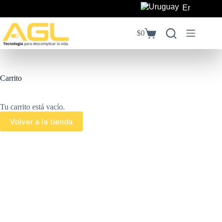
Saltar
Envíos a to
al
contenido
$
0
Carro
de
compra
Carrito
Tu carrito está vacío.
Volver a la tienda