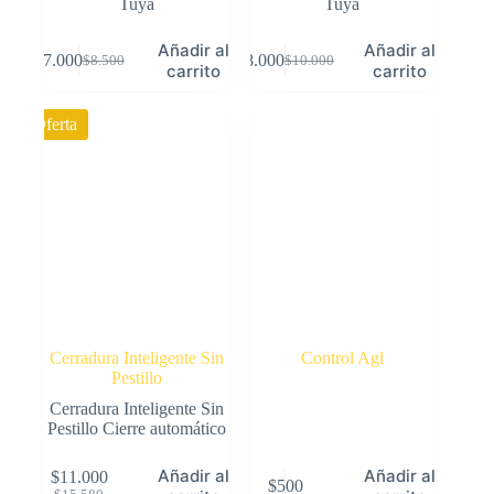
Tuya
Tuya
Añadir al
Añadir al
$
7.000
$
8.000
$
8.500
$
10.000
El
El
El
El
carrito
carrito
precio
precio
precio
precio
original
actual
original
actual
Oferta
era:
es:
era:
es:
$8.500.
$7.000.
$10.000.
$8.000.
Cerradura Inteligente Sin
Control Agl
Pestillo
Cerradura Inteligente Sin
Pestillo Cierre automático
Añadir al
Añadir al
$
11.000
$
500
El
El