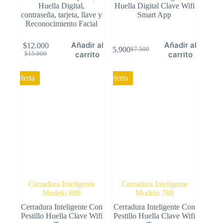
Huella Digital,
Huella Digital Clave Wifi
contraseña, tarjeta, llave y
Smart App
Reconocimiento Facial
Añadir al
Añadir al
$
12.000
$
5.900
$
7.500
El
El
El
El
carrito
carrito
$
15.000
precio
precio
precio
precio
original
actual
original
actual
Oferta
Oferta
era:
es:
era:
es:
$15.000.
$12.000.
$7.500.
$5.900.
Cerradura Inteligente
Cerradura Inteligente
Modelo 688
Modelo 788
Cerradura Inteligente Con
Cerradura Inteligente Con
Pestillo Huella Clave Wifi
Pestillo Huella Clave Wifi