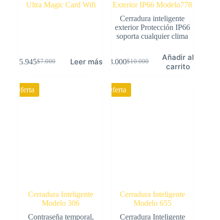
Ultra Magic Card Wifi
Exterior IP66 Modelo778
Cerradura inteligente
exterior Protección IP66
soporta cualquier clima
Añadir al
Leer más
$
5.945
$
8.000
$
7.000
$
10.000
El
El
El
El
carrito
precio
precio
precio
precio
original
actual
original
actual
Oferta
Oferta
era:
es:
era:
es:
$7.000.
$5.945.
$10.000.
$8.000.
Cerradura Inteligente
Cerradura Inteligente
Modelo 306
Modelo 655
Contraseña temporal,
Cerradura Inteligente