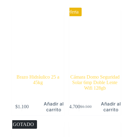
Oferta
Brazo Hidráulico 25 a
Cámara Domo Seguridad
45kg
Solar 6mp Doble Lente
Wifi 128gb
Añadir al
Añadir al
$
1.100
$
4.700
$
6.500
El
El
carrito
carrito
precio
precio
original
actual
AGOTADO
era:
es:
$6.500.
$4.700.