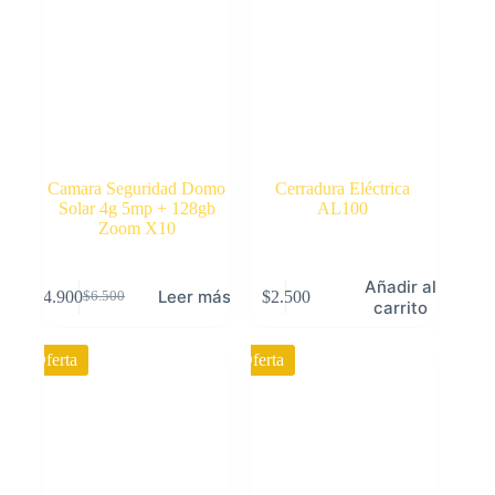
Camara Seguridad Domo
Cerradura Eléctrica
Solar 4g 5mp + 128gb
AL100
Zoom X10
Añadir al
Leer más
$
4.900
$
2.500
$
6.500
El
El
carrito
precio
precio
original
actual
Oferta
Oferta
era:
es:
$6.500.
$4.900.