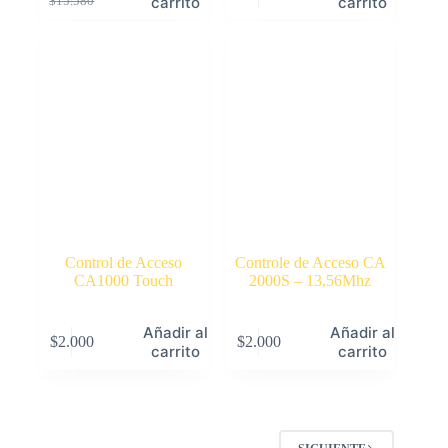
carrito
carrito
$
15.580
precio
precio
original
actual
era:
es:
$15.580.
$11.000.
Control de Acceso
Controle de Acceso CA
CA1000 Touch
2000S – 13,56Mhz
Añadir al
Añadir al
$
2.000
$
2.000
carrito
carrito