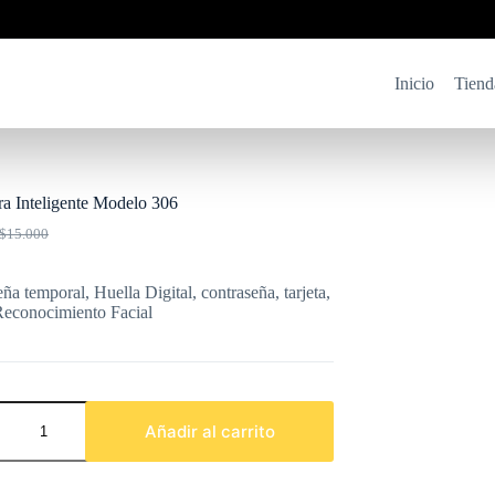
Inicio
Tiend
ra Inteligente Modelo 306
$
15.000
El
El
precio
precio
riginal
actual
ña temporal, Huella Digital, contraseña, tarjeta,
ra:
s:
Reconocimiento Facial
$15.000.
$12.000.
ra
te
Añadir al carrito