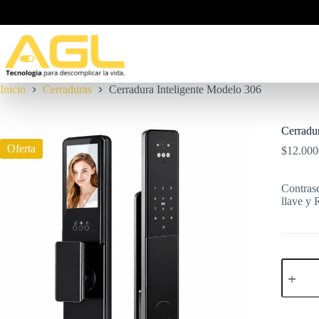
Saltar
al
contenido
Inicio
Cerraduras
Cerradura Inteligente Modelo 306
Cerradu
Oferta
$
12.000
o
Contrase
e
e
llave y 
Cerradu
Inteligen
Modelo
306
cantidad