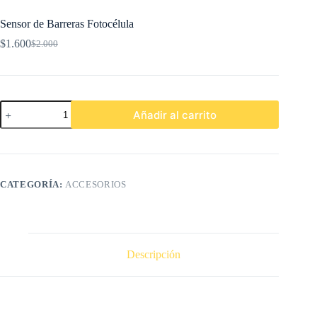
Sensor de Barreras Fotocélula
$
1.600
$
2.000
El
El
precio
precio
original
actual
era:
es:
$2.000.
$1.600.
Sensor
Añadir al carrito
de
Barreras
Fotocélula
cantidad
CATEGORÍA:
ACCESORIOS
Descripción