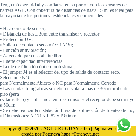
Tenga más seguridad y confianza en su portón con los sensores de
barrera AGL. Con cobertura de distancias de hasta 15 m, es ideal para
la mayoría de los portones residenciales y comerciales.
• Haz con doble sensor;
• Distancia de hasta 30m entre transmisor y receptor;
• Protección UV;
• Salida de contacto seco máx: 1A/30;
• Función antiviolación;
• Adecuado para uso al aire libre;
• Fuerte capacidad interferencias;
• Lente de filtración óptico profesional;
• El jumper J4 es el selector del tipo de salida de contacto seco.
Seleccione NO
para Normalmente Abierto o NC para Normalmente Cerrado;
• Las células fotográficas se deben instalar a más de 30cm arriba del
piso (para
evitar reflejo) y la distancia entre el emisor y el receptor debe ser mayor
a 50cm;
• Se debe realizar la instalación fuera de la dirección de fuentes de luz;
• Dimensiones: A 171 x L 82 x P 80mm
Copyright © 2026 - AGL URUGUAY 2025 | Pagina web
creada por Potencya
https://Potencya.net