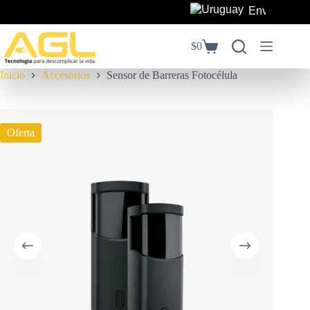
Saltar
Envíos a todo
al
contenido
$
0
Carro
de
Inicio
Accesorios
Sensor de Barreras Fotocélula
compra
Oferta